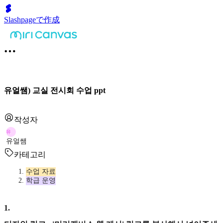
Slashpageで作成
유얼쌤) 교실 전시회 수업 ppt
작성자
유
유얼쌤
카테고리
수업 자료
학급 운영
1
.