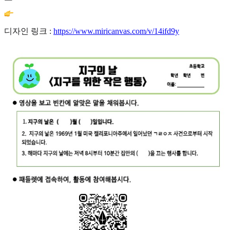
디자인 링크 :
https://www.miricanvas.com/v/14ifd9y