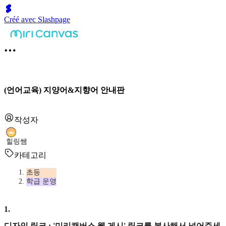
Créé avec Slashpage
(언어교육) 지양어&지향어 안내판
작성자
힐링쌤
카테고리
초등
학급 운영
1
.
디자인 링크 : '미리캔버스 웹 게시' 링크를 복사해서 넣어주세