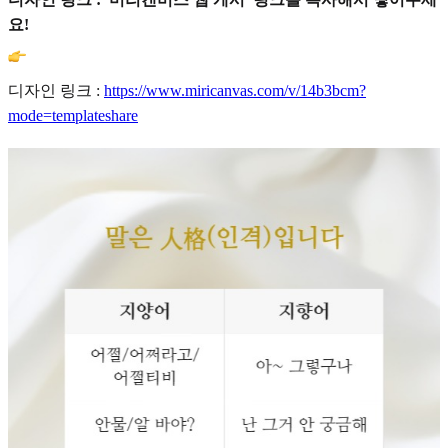
요!
디자인 링크 :
https://www.miricanvas.com/v/14b3bcm?
mode=templateshare