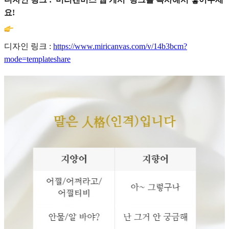
요!
디자인 링크 :
https://www.miricanvas.com/v/14b3bcm?
mode=templateshare