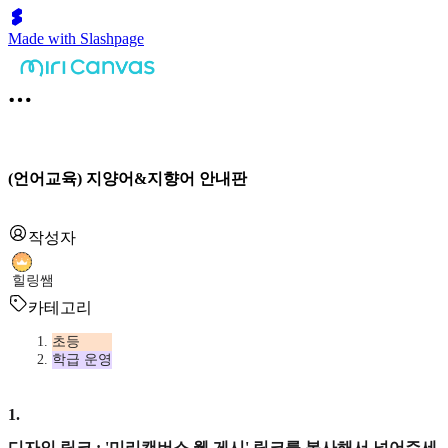
Made with Slashpage
(언어교육) 지양어&지향어 안내판
작성자
힐링쌤
카테고리
초등
학급 운영
1
.
디자인 링크 : '미리캔버스 웹 게시' 링크를 복사해서 넣어주세