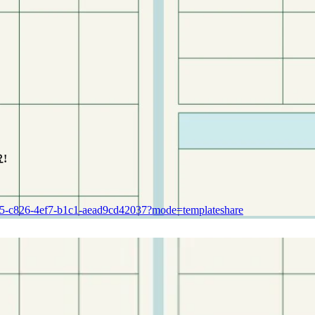
!
e25-c826-4ef7-b1c1-aead9cd42037?mode=templateshare