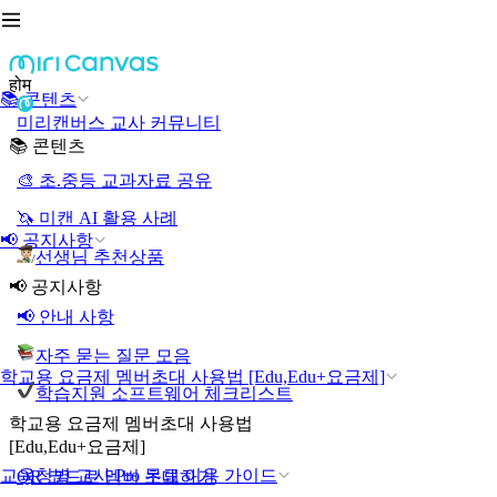
होम
📚 콘텐츠
미리캔버스 교사 커뮤니티
📚 콘텐츠
🎨 초.중등 교과자료 공유
🦄 미캔 AI 활용 사례
📢 공지사항
선생님 추천상품
📢 공지사항
📢 안내 사항
자주 묻는 질문 모음
학교용 요금제 멤버초대 사용법 [Edu,Edu+요금제]
학습지원 소프트웨어 체크리스트
학교용 요금제 멤버초대 사용법
[Edu,Edu+요금제]
교육청별 교사 Pro 무료 이용 가이드
QR 코드로 멤버 초대하기