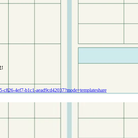
!
e25-c826-4ef7-b1c1-aead9cd42037?mode=templateshare