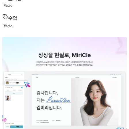
Vacío
수업
Vacío