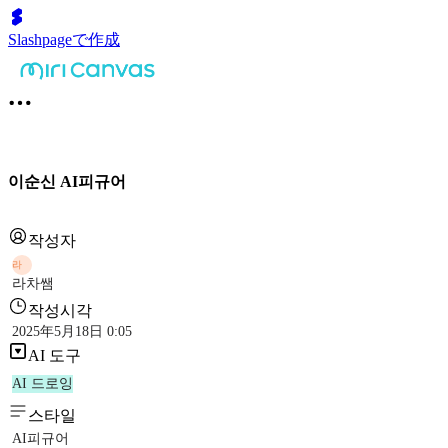
Slashpageで作成
이순신 AI피규어
작성자
라
라차쌤
작성시각
2025年5月18日 0:05
AI 도구
AI 드로잉
스타일
AI피규어