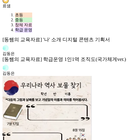
료샘
초등
중등
창체 자료
학급 운영
[동쌤의 교육자료] '나' 소개 디지털 콘텐츠 기획서
김
김동은
[동쌤의 교육자료] 학급운영 1인1역 조직도(국가체게ver.)
김
김동은