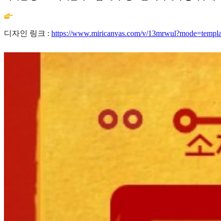
디자인 링크 :
https://www.miricanvas.com/v/13mrwul?mode=templa