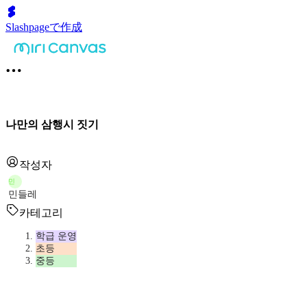
Slashpageで作成
나만의 삼행시 짓기
작성자
민
민들레
카테고리
학급 운영
초등
중등