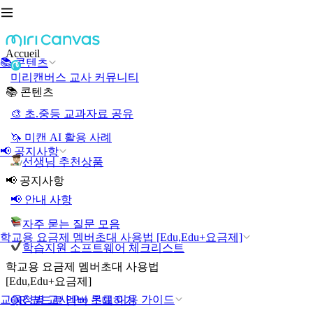
Accueil
📚 콘텐츠
미리캔버스 교사 커뮤니티
📚 콘텐츠
🎨 초.중등 교과자료 공유
🦄 미캔 AI 활용 사례
📢 공지사항
선생님 추천상품
📢 공지사항
📢 안내 사항
자주 묻는 질문 모음
학교용 요금제 멤버초대 사용법 [Edu,Edu+요금제]
학습지원 소프트웨어 체크리스트
학교용 요금제 멤버초대 사용법
[Edu,Edu+요금제]
교육청별 교사 Pro 무료 이용 가이드
QR 코드로 멤버 초대하기