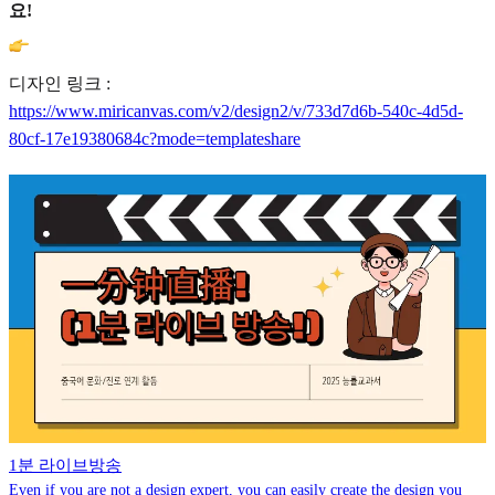
요!
디자인 링크 :
https://www.miricanvas.com/v2/design2/v/733d7d6b-540c-4d5d-
80cf-17e19380684c?mode=templateshare
1분 라이브방송
Even if you are not a design expert, you can easily create the design you