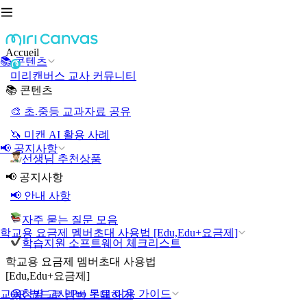
Accueil
📚 콘텐츠
미리캔버스 교사 커뮤니티
📚 콘텐츠
🎨 초.중등 교과자료 공유
🦄 미캔 AI 활용 사례
📢 공지사항
선생님 추천상품
📢 공지사항
📢 안내 사항
자주 묻는 질문 모음
학교용 요금제 멤버초대 사용법 [Edu,Edu+요금제]
학습지원 소프트웨어 체크리스트
학교용 요금제 멤버초대 사용법
[Edu,Edu+요금제]
교육청별 교사 Pro 무료 이용 가이드
QR 코드로 멤버 초대하기