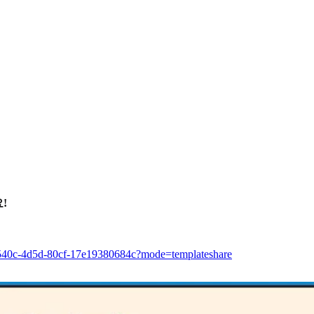
!
-540c-4d5d-80cf-17e19380684c?mode=templateshare