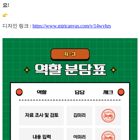
요!
디자인 링크 :
https://www.miricanvas.com/v/14wvhrs