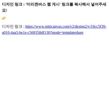
디자인 링크 : '미리캔버스 웹 게시' 링크를 복사해서 넣어주세
요!
디자인 링크 :
https://www.miricanvas.com/v2/design2/v/16cc5f39-
a010-4aa5-be1e-c569358df130?mode=templateshare