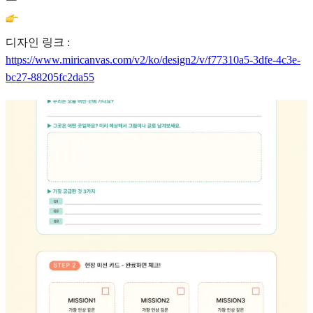
디자인 링크 :
https://www.miricanvas.com/v2/ko/design2/v/f77310a5-3dfe-4c3e-
bc27-88205fc2da55