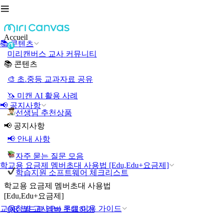
Accueil
📚 콘텐츠
미리캔버스 교사 커뮤니티
📚 콘텐츠
🎨 초.중등 교과자료 공유
🦄 미캔 AI 활용 사례
📢 공지사항
선생님 추천상품
📢 공지사항
📢 안내 사항
자주 묻는 질문 모음
학교용 요금제 멤버초대 사용법 [Edu,Edu+요금제]
학습지원 소프트웨어 체크리스트
학교용 요금제 멤버초대 사용법
[Edu,Edu+요금제]
교육청별 교사 Pro 무료 이용 가이드
QR 코드로 멤버 초대하기