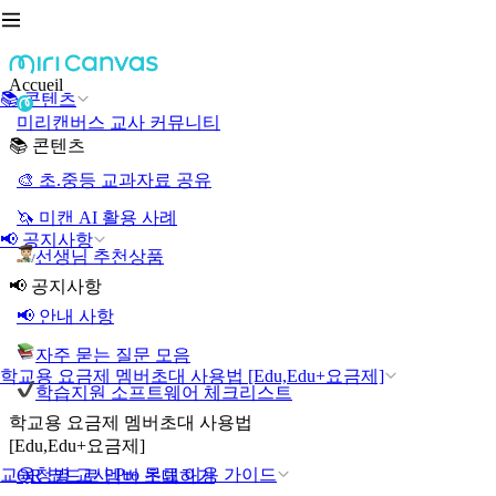
Accueil
📚 콘텐츠
미리캔버스 교사 커뮤니티
📚 콘텐츠
🎨 초.중등 교과자료 공유
🦄 미캔 AI 활용 사례
📢 공지사항
선생님 추천상품
📢 공지사항
📢 안내 사항
자주 묻는 질문 모음
학교용 요금제 멤버초대 사용법 [Edu,Edu+요금제]
학습지원 소프트웨어 체크리스트
학교용 요금제 멤버초대 사용법
[Edu,Edu+요금제]
교육청별 교사 Pro 무료 이용 가이드
QR 코드로 멤버 초대하기