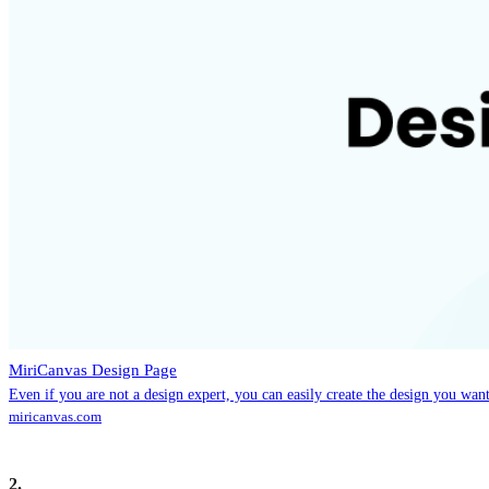
MiriCanvas Design Page
Even if you are not a design expert, you can easily create the design you want
miricanvas.com
2
.