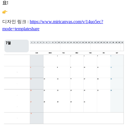
요!
디자인 링크 :
https://www.miricanvas.com/v/14uo5ec?
mode=templateshare