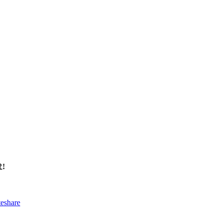
!
eshare