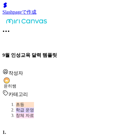
Slashpageで作成
9월 인성교육 달력 템플릿
작성자
윤히쌤
카테고리
초등
학급 운영
창체 자료
1
.