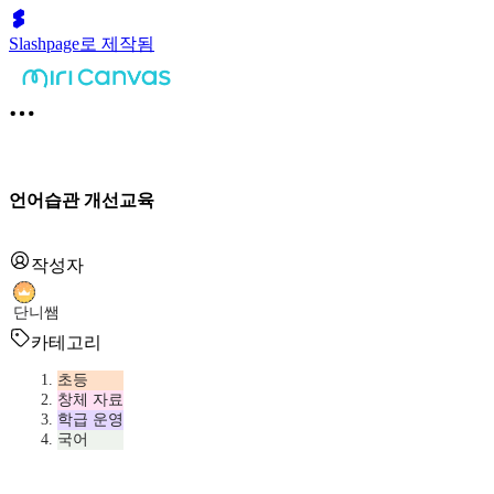
Slashpage로 제작됨
언어습관 개선교육
작성자
단니쌤
카테고리
초등
창체 자료
학급 운영
국어