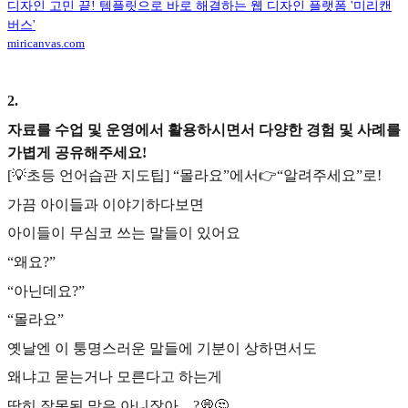
디자인 고민 끝! 템플릿으로 바로 해결하는 웹 디자인 플랫폼 '미리캔
버스'
miricanvas.com
2
.
자료를 수업 및 운영에서 활용하시면서 다양한 경험 및 사례를
가볍게 공유해주세요!
[💡초등 언어습관 지도팁] “몰라요”에서👉“알려주세요”로!
가끔 아이들과 이야기하다보면
아이들이 무심코 쓰는 말들이 있어요
“왜요?”
“아닌데요?”
“몰라요”
옛날엔 이 퉁명스러운 말들에 기분이 상하면서도
왜냐고 묻는거나 모른다고 하는게
딱히 잘못된 말은 아니잖아…?💭🤔