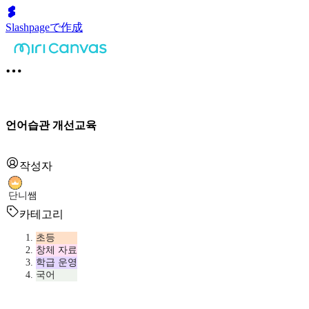
Slashpageで作成
언어습관 개선교육
작성자
단니쌤
카테고리
초등
창체 자료
학급 운영
국어