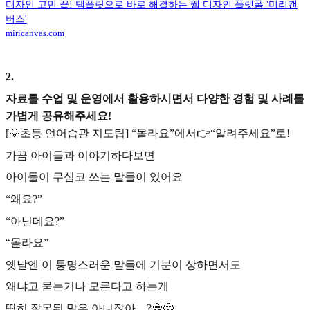
디자인 고민 끝! 템플릿으로 바로 해결하는 웹 디자인 플랫폼 '미리캔
버스'
miricanvas.com
2
.
자료를 수업 및 운영에서 활용하시면서 다양한 경험 및 사례를
가볍게 공유해주세요!
[💡초등 언어습관 지도팁] “몰라요”에서👉“알려주세요”로!
가끔 아이들과 이야기하다보면
아이들이 무심코 쓰는 말들이 있어요
“왜요?”
“아닌데요?”
“몰라요”
옛날엔 이 퉁명스러운 말들에 기분이 상하면서도
왜냐고 묻는거나 모른다고 하는게
딱히 잘못된 말은 아니잖아…?💭🤔