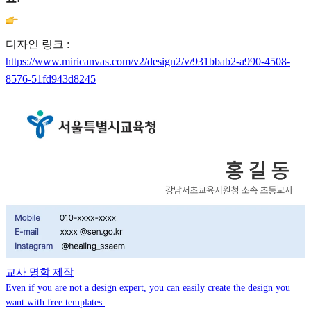
디자인 링크 :
https://www.miricanvas.com/v2/design2/v/931bbab2-a990-4508-
8576-51fd943d8245
교사 명함 제작
Even if you are not a design expert, you can easily create the design you
want with free templates.