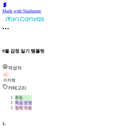
Made with Slashpage
9월 감정 일기 템플릿
작성자
라
라차쌤
카테고리
중등
학급 운영
창체 자료
1
.