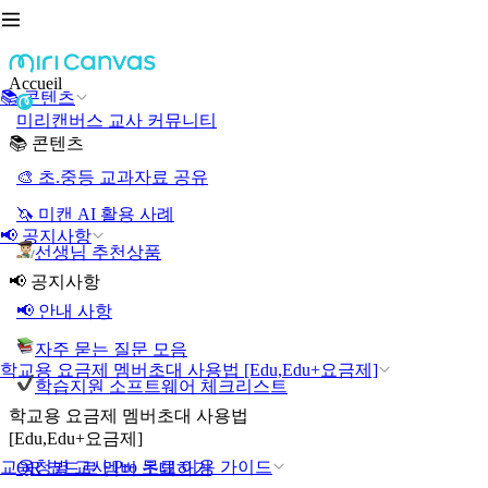
Accueil
📚 콘텐츠
미리캔버스 교사 커뮤니티
📚 콘텐츠
🎨 초.중등 교과자료 공유
🦄 미캔 AI 활용 사례
📢 공지사항
선생님 추천상품
📢 공지사항
📢 안내 사항
자주 묻는 질문 모음
학교용 요금제 멤버초대 사용법 [Edu,Edu+요금제]
학습지원 소프트웨어 체크리스트
학교용 요금제 멤버초대 사용법
[Edu,Edu+요금제]
교육청별 교사 Pro 무료 이용 가이드
QR 코드로 멤버 초대하기