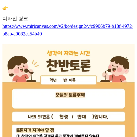
디자인 링크 :
https://www.miricanvas.com/v2/ko/design2/v/c9906b79-b18f-4972-
b8ab-a9082ca54b49