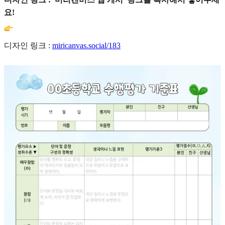
요!
디자인 링크 :
miricanvas.social/183