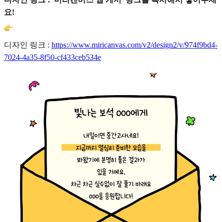
요!
디자인 링크 :
https://www.miricanvas.com/v2/design2/v/974f9bd4-
7024-4a35-8f50-cf433ceb534e