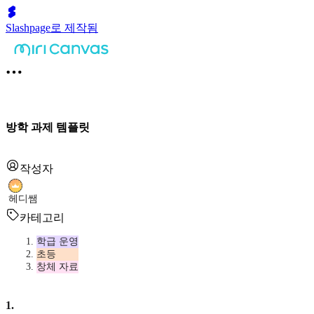
Slashpage로 제작됨
방학 과제 템플릿
작성자
헤디쌤
카테고리
학급 운영
초등
창체 자료
1
.