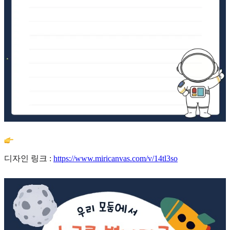
디자인 링크 :
https://www.miricanvas.com/v/14tl3so