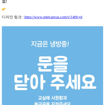
요!
디자인 링크 :
https://www.miricanvas.com/v/14t9cyd