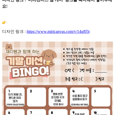
요!
디자인 링크 :
https://www.miricanvas.com/v/14qf05t