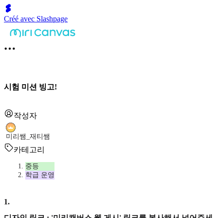
Créé avec Slashpage
시험 미션 빙고!
작성자
미리쌤_재티쌤
카테고리
중등
학급 운영
1
.
디자인 링크 : '미리캔버스 웹 게시' 링크를 복사해서 넣어주세