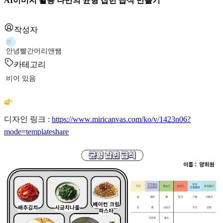
AI이미지 활용 나만의 균형 잡힌 급식 만들기
작성자
안
안녕빨간머리앤쌤
카테고리
비어 있음
디자인 링크 :
https://www.miricanvas.com/ko/v/1423n06?
mode=templateshare