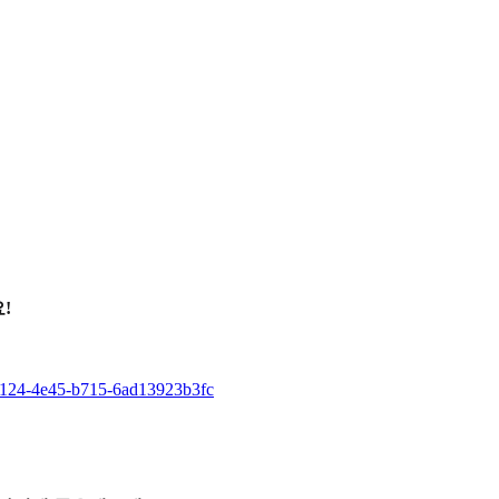
!
-3124-4e45-b715-6ad13923b3fc