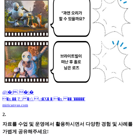
@|�\ �\�
�x �� ]! \ �<\ \ t�X� � �x �� '�����'
miricanvas.com
2
.
자료를 수업 및 운영에서 활용하시면서 다양한 경험 및 사례를
가볍게 공유해주세요!