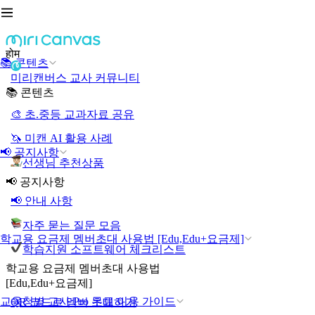
होम
📚 콘텐츠
미리캔버스 교사 커뮤니티
📚 콘텐츠
🎨 초.중등 교과자료 공유
🦄 미캔 AI 활용 사례
📢 공지사항
선생님 추천상품
📢 공지사항
📢 안내 사항
자주 묻는 질문 모음
학교용 요금제 멤버초대 사용법 [Edu,Edu+요금제]
학습지원 소프트웨어 체크리스트
학교용 요금제 멤버초대 사용법
[Edu,Edu+요금제]
교육청별 교사 Pro 무료 이용 가이드
QR 코드로 멤버 초대하기