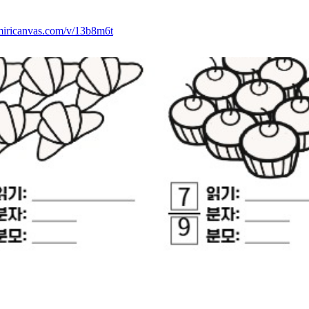
miricanvas.com/v/13b8m6t