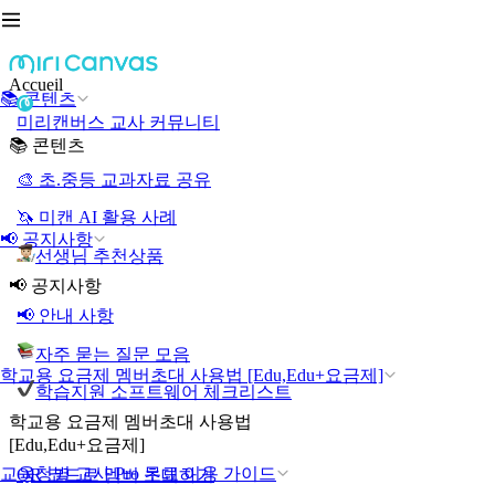
Accueil
📚 콘텐츠
미리캔버스 교사 커뮤니티
📚 콘텐츠
🎨 초.중등 교과자료 공유
🦄 미캔 AI 활용 사례
📢 공지사항
선생님 추천상품
📢 공지사항
📢 안내 사항
자주 묻는 질문 모음
학교용 요금제 멤버초대 사용법 [Edu,Edu+요금제]
학습지원 소프트웨어 체크리스트
학교용 요금제 멤버초대 사용법
[Edu,Edu+요금제]
교육청별 교사 Pro 무료 이용 가이드
QR 코드로 멤버 초대하기