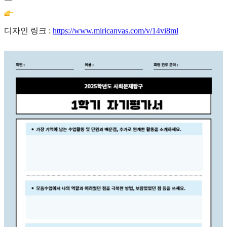
디자인 링크 :
https://www.miricanvas.com/v/14vi8ml