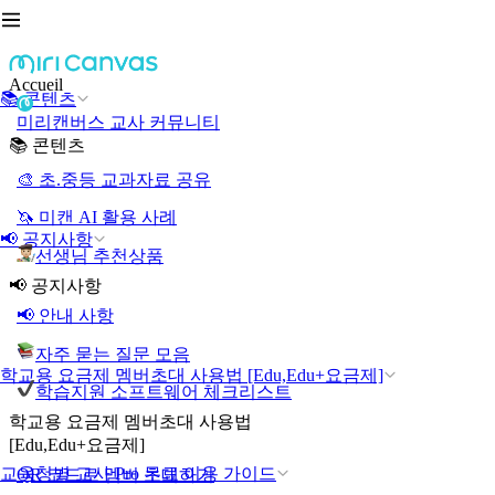
Accueil
📚 콘텐츠
미리캔버스 교사 커뮤니티
📚 콘텐츠
🎨 초.중등 교과자료 공유
🦄 미캔 AI 활용 사례
📢 공지사항
선생님 추천상품
📢 공지사항
📢 안내 사항
자주 묻는 질문 모음
학교용 요금제 멤버초대 사용법 [Edu,Edu+요금제]
학습지원 소프트웨어 체크리스트
학교용 요금제 멤버초대 사용법
[Edu,Edu+요금제]
교육청별 교사 Pro 무료 이용 가이드
QR 코드로 멤버 초대하기