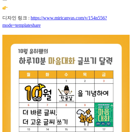
디자인 링크 :
https://www.miricanvas.com/v/154n556?
mode=templateshare