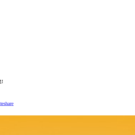
!
teshare