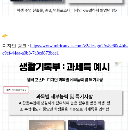
디자인 링크 :
https://www.miricanvas.com/v2/design2/v/8c60c4bb-
c9ef-44aa-a9b3-7a8cd873bee1