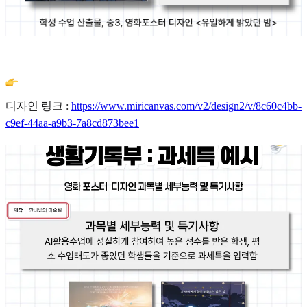
디자인 링크 :
https://www.miricanvas.com/v2/design2/v/8c60c4bb-
c9ef-44aa-a9b3-7a8cd873bee1