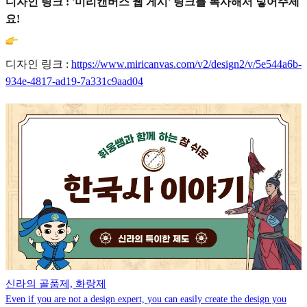
디자인 링크 : '미리캔버스 웹 게시' 링크를 복사해서 넣어주세
요!
디자인 링크 :
https://www.miricanvas.com/v2/design2/v/5e544a6b-
934e-4817-ad19-7a331c9aad04
신라의 골품제, 화랑제
Even if you are not a design expert, you can easily create the design you