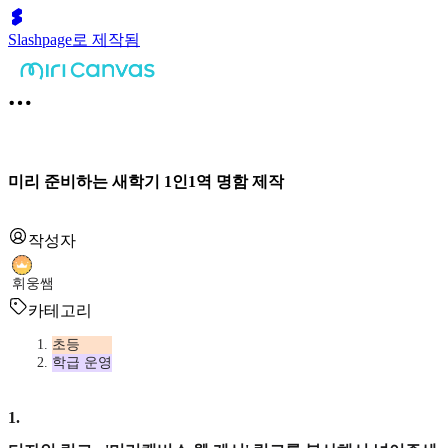
Slashpage로 제작됨
미리 준비하는 새학기 1인1역 명함 제작
작성자
휘웅쌤
카테고리
초등
학급 운영
1
.