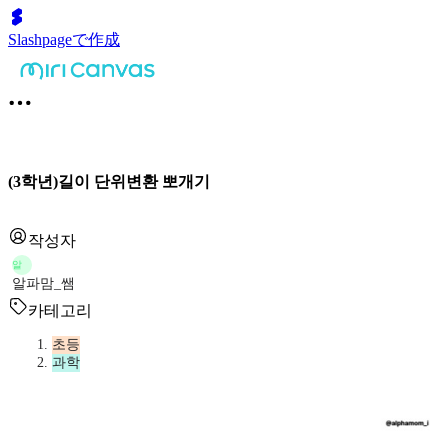
Slashpageで作成
(3학년)길이 단위변환 뽀개기
작성자
알
알파맘_쌤
카테고리
초등
과학