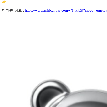
디자인 링크 :
https://www.miricanvas.com/v/14xl95j?mode=templat